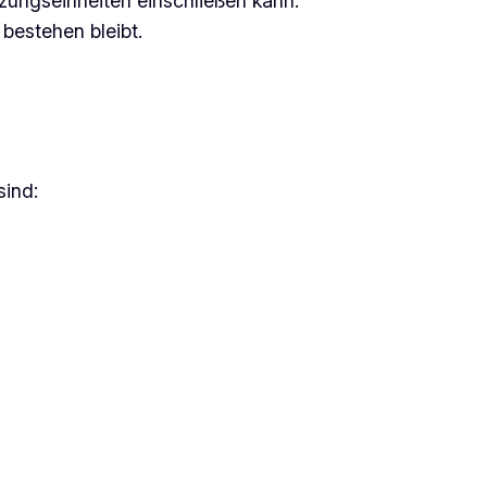
zungseinheiten einschließen kann.
bestehen bleibt.
sind: