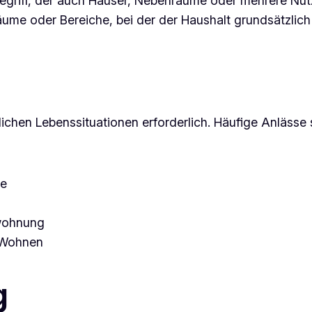
 Begriff, der auch Häuser, Nebenräume oder mehrere Nut
äume oder Bereiche, bei der der Haushalt grundsätzlich 
hen Lebenssituationen erforderlich. Häufige Anlässe 
de
swohnung
s Wohnen
g