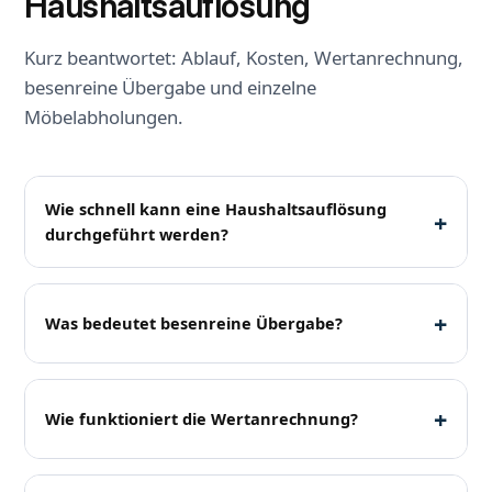
Haushaltsauflösung
Kurz beantwortet: Ablauf, Kosten, Wertanrechnung,
besenreine Übergabe und einzelne
Möbelabholungen.
Wie schnell kann eine Haushaltsauflösung
+
durchgeführt werden?
Je nach Umfang und Auslastung sind auch
kurzfristige Termine möglich. Eine typische 2- bis 3-
+
Was bedeutet besenreine Übergabe?
Zimmer-Wohnung kann häufig innerhalb eines Tages
geräumt werden.
Besenrein bedeutet: Räume sind geräumt, grober
Schmutz wird entfernt und die Flächen werden
+
Wie funktioniert die Wertanrechnung?
ordentlich gekehrt. Eine Grundreinigung ist eine
gesonderte Leistung.
Verwertbare Gegenstände wie Möbel, Geräte,