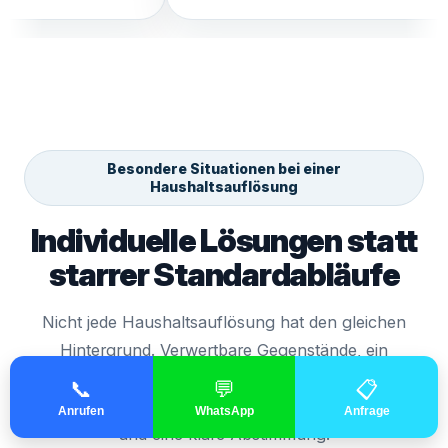
Besondere Situationen bei einer
Haushaltsauflösung
Individuelle Lösungen statt
starrer Standardabläufe
Nicht jede Haushaltsauflösung hat den gleichen
Hintergrund. Verwertbare Gegenstände, ein
Nachlass oder der Umzug in eine kleinere
📞
💬
📋
Wohnform erfordern jeweils eine andere Planung
Anrufen
WhatsApp
Anfrage
und eine klare Abstimmung.