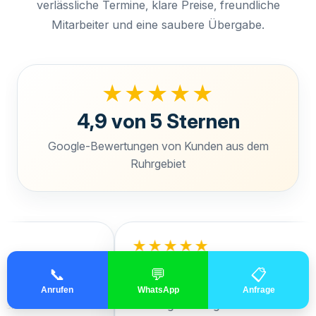
verlässliche Termine, klare Preise, freundliche
Mitarbeiter und eine saubere Übergabe.
★★★★★
4,9 von 5 Sternen
Google-Bewertungen von Kunden aus dem
Ruhrgebiet
★★★★★
t heute das
Der ganze Ablauf war unfassbar
📞
💬
📋
usgeräumt. Es
freundlich und professionell. Preis-
Anrufen
WhatsApp
Anfrage
nd dieser
Leistung unschlagbar. Ich würde
d